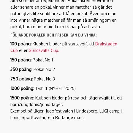
Alla som deltar regelbundet i Pokaljakten erövrar förr
eller senare en pokal, vinner man matcher så går det
naturligtvis lite snabbare att få en pokal. Även om man
inte vinner några matcher så får man så småningom en
pokal, bara man är med och tränar på att tävla.
FÖLJANDE POKALER OCH PRISER KAN DU VINNA:
100 poäng:
Klubben bjuder på startavgift till
Drakstaden
Cup
eller
Sundsvalls Cup.
150 poäng:
Pokal No 1
350 poäng:
Pokal No 2
750 poäng:
Pokal No 3
1000 poäng:
T-shirt (NYHET 2025)
1500 poäng:
Klubben bjuder på resa och lägeravgift till ett
barn/ungdoms/juniorläger.
Exempel på läger: Judofestivalen i Lindesberg, LUGI camp i
Lund, Sportlovslägret i Borlänge m.m.