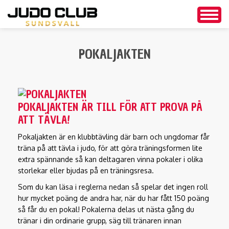
Togg
navig
Hoppa
till
POKALJAKTEN
huvudinnehåll
POKALJAKTEN ÄR TILL FÖR ATT PROVA PÅ
ATT TÄVLA!
Pokaljakten är en klubbtävling där barn och ungdomar får
träna på att tävla i judo, för att göra träningsformen lite
extra spännande så kan deltagaren vinna pokaler i olika
storlekar eller bjudas på en träningsresa.
Som du kan läsa i reglerna nedan så spelar det ingen roll
hur mycket poäng de andra har, när du har fått 150 poäng
så får du en pokal! Pokalerna delas ut nästa gång du
tränar i din ordinarie grupp, säg till tränaren innan