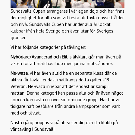
Sundsvalls Cupen arrangeras i vår egen dojo och här finns
det möjlighet för alla som vill testa att tävla oavsett ålder
och nivå. Sundsvalls Cupen har under alla år lockat
klubbar ifrån hela Sverige och även utanför Sveriges
gränser.
Vi har följande kategorier på tävlingen:
Nybörjare/Avancerad och Elit
, självklart går man även på
vikten för att matchas ihop med jämna motståndare.
Ne-waza,
vi har även alltid ha en separata klass där de
aktiva får tävla i endast mattkamp, detta gäller U18-
Veteran. Ne-waza innebär att det endast är kamp i
mattan. Denna kategori kan passa alla och är även något
som en kan tävla i utöver sin ordinarie grupp. Här har vi
tidigare haft besökare från andra kampsporter som varit
med och tävlat.
Nästa gång hoppas vi på att vi ser dig och din klubb på
vår tävling i Sundsvall!