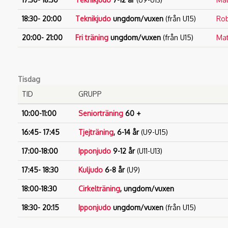
18:30- 20:00
Teknikjudo
ungdom/vuxen
(från U15)
Rob
20:00- 21:00
Fri träning
ungdom/vuxen
(från U15)
Mat
Tisdag
TID
GRUPP
10:00-11:00
Seniorträning
60 +
16:45- 17:45
Tjejträning
, 6-14 år
(U9-U15)
17:00-18:00
Ipponjudo
9-12 år
(U11-U13)
17:45- 18:30
Kuljudo
6-8 år
(U9)
18:00-18:30
Cirkelträning
, ungdom/vuxen
18:30- 20:15
Ipponjudo
ungdom/vuxen
(från U15)