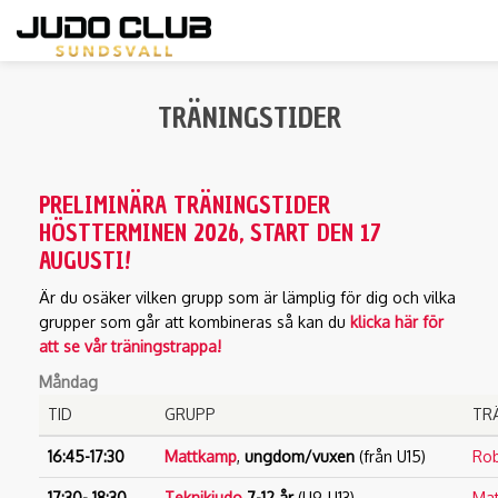
Hoppa
till
TRÄNINGSTIDER
huvudinnehåll
PRELIMINÄRA TRÄNINGSTIDER
HÖSTTERMINEN 2026, START DEN 17
AUGUSTI!
Är du osäker vilken grupp som är lämplig för dig och vilka
grupper som går att kombineras så kan du
klicka här för
att se vår träningstrappa!
Måndag
TID
GRUPP
TR
16:45-17:30
Mattkamp
,
ungdom/vuxen
(från U15)
Rob
17:30- 18:30
Teknikjudo
7-12 år
(U9-U13)
Mat