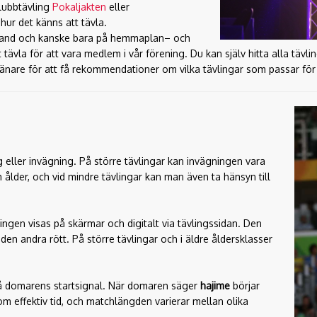
lubbtävling
Pokaljakten
eller
 hur det känns att tävla.
 ibland och kanske bara på hemmaplan– och
att tävla för att vara medlem i vår förening. Du kan själv hitta alla 
ränare för att få rekommendationer om vilka tävlingar som passar för 
g eller invägning. På större tävlingar kan invägningen vara
 ålder, och vid mindre tävlingar kan man även ta hänsyn till
gen visas på skärmar och digitalt via tävlingssidan. Den
den andra rött. På större tävlingar och i äldre åldersklasser
på domarens startsignal. När domaren säger
hajime
börjar
om effektiv tid, och matchlängden varierar mellan olika