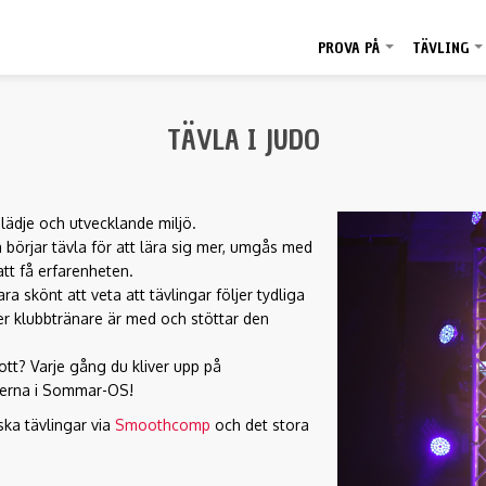
PROVA PÅ
TÄVLING
+
TÄVLA I JUDO
glädje och utvecklande miljö.
 börjar tävla för att lära sig mer, umgås med
att få erfarenheten.
 skönt att veta att tävlingar följer tydliga
ler klubbtränare är med och stöttar den
rott? Varje gång du kliver upp på
terna i Sommar-OS!
ska tävlingar via
Smoothcomp
och det stora