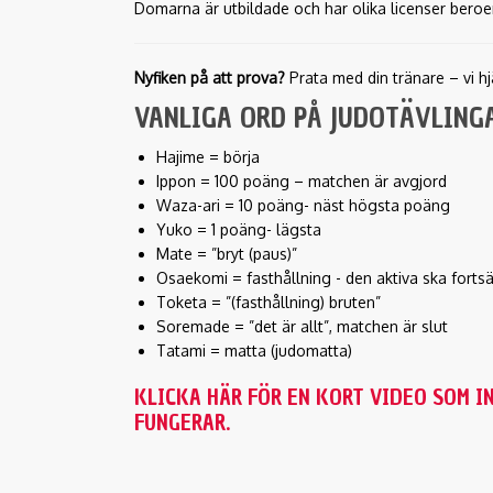
Domarna är utbildade och har olika licenser ber
Nyfiken på att prova?
Prata med din tränare – vi h
VANLIGA ORD PÅ JUDOTÄVLING
Hajime = börja
Ippon = 100 poäng – matchen är avgjord
Waza-ari = 10 poäng- näst högsta poäng
Yuko = 1 poäng- lägsta
Mate = ”bryt (paus)”
Osaekomi = fasthållning - den aktiva ska fortsä
Toketa = ”(fasthållning) bruten”
Soremade = ”det är allt”, matchen är slut
Tatami = matta (judomatta)
KLICKA HÄR FÖR EN KORT VIDEO SOM I
FUNGERAR.