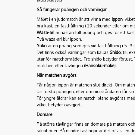
Så fungerar poängen och varningar
Målet i en judomatch är att vinna med
Ippon
, vilk
bra kast, en fasthållning i 20 sekunder eller om m
Waza-ari
är nästan full poäng och ges för ett kast
Två waza-ari blir ippon.
Yuko
är en poäng som ges vid fasthållning i 5–9 s
Det finns också varningar som kallas
Shido
, till 
utanför matchområdet. Tre shido betyder förlust. V
matchen eller tävlingen (
Hansoku-make
).
När matchen avgörs
Får någon ippon är matchen slut direkt. Om matchti
tar första poängen, eller om motståndaren får sin 
För yngre åldrar kan en match ibland avgöras me
vilket betyder oavgjort.
Domare
På större tävlingar finns en domare på mattan oc
situationer. På mindre tävlingar är det oftast en