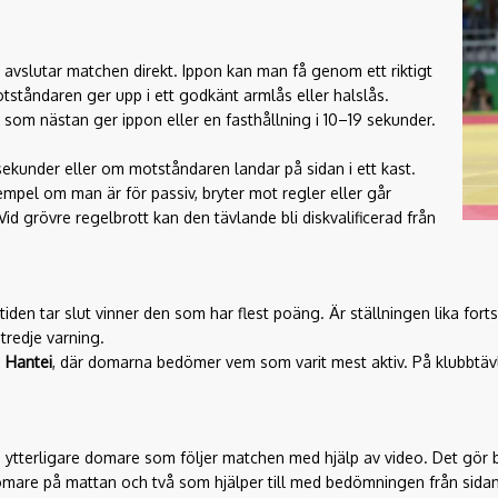
et avslutar matchen direkt. Ippon kan man få genom ett riktigt
otståndaren ger upp i ett godkänt armlås eller halslås.
 som nästan ger ippon eller en fasthållning i 10–19 sekunder.
ekunder eller om motståndaren landar på sidan i ett kast.
exempel om man är för passiv, bryter mot regler eller går
id grövre regelbrott kan den tävlande bli diskvalificerad från
den tar slut vinner den som har flest poäng. Är ställningen lika fort
tredje varning.
d
Hantei
, där domarna bedömer vem som varit mest aktiv. På klubbtä
h ytterligare domare som följer matchen med hjälp av video. Det gör 
 domare på mattan och två som hjälper till med bedömningen från sidan