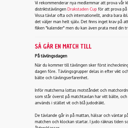
Vi rekommenderar nya medlemmar att prova vår k
distriktstävlingen
Drakstaden Cup
för att prova på
Vissa tävlar ofta och internationellt, andra bara
det väljer man helt själv. Det finns inget krav på 
fliken "kalender" men du kan även prata med din t
SÅ GÅR EN MATCH TILL
På tävlingsdagen
När du kommer till tävlingen sker först inchecknin
dagen före. Tävlingsgrupper delas in efter vikt och
bälte och tävlingserfarenhet.
Inför matcherna lottas motståndet och matchordnin
som står överst på matchtavlan har vitt bälte, och 
används i stället vit och blå judodräkt.
De tävlande går in på mattan, hälsar och väntar 
matchen och klockan startar. I judo räknas tiden s
åldersklasser.