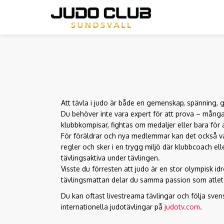
Hoppa
till
huvudinnehåll
Att tävla i judo är både en gemenskap, spänning, 
Du behöver inte vara expert för att prova – många
klubbkompisar, fightas om medaljer eller bara för 
För föräldrar och nya medlemmar kan det också vara
regler och sker i en trygg miljö där klubbcoach el
tävlingsaktiva under tävlingen.
Visste du förresten att judo är en stor olympisk id
tävlingsmattan delar du samma passion som atle
Du kan oftast livestreama tävlingar och följa sven
internationella judotävlingar på
judotv.com
.